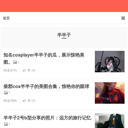
首页
欲成池
半半子
知名cosplayer半半子的瓜，展示惊艳美
图。
1
阅读(670)
赞 (
0
)
柴郡cos半半子的美图合集，惊艳你的眼球
1
阅读(584)
赞 (
0
)
半半子2号b型分享的照片：远方的旅行记忆
1