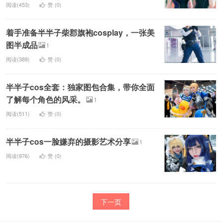
阅读(453)
赞 (
0
)
着手准备半半子柴郡旗袍cosplay，一张美
图半成品
1
阅读(389)
赞 (
0
)
半半子cos全套：独家图包合集，带你全面
了解每个角色的风采。
1
阅读(511)
赞 (
0
)
半半子cos一脸嫌弃的摄影艺术分享
1
阅读(976)
赞 (
0
)
下一页