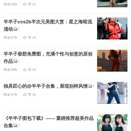
阅读(432)
赞 (
0
)
半半子cos2b半次元美图大赏：星之海暗流
涌动
1
阅读(679)
赞 (
0
)
半半子柴郡免费图，充满个性与创意的原创
作品
1
阅读(498)
赞 (
0
)
独具匠心的@半半子合集，展现别样风情
1
阅读(519)
赞 (
0
)
《半半子图包下载》—— 重磅推荐超美作品
合集
1