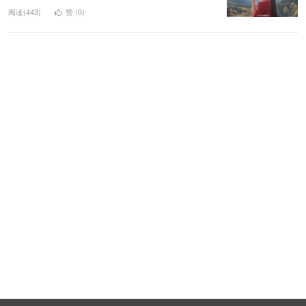
阅读(443)
赞 (
0
)