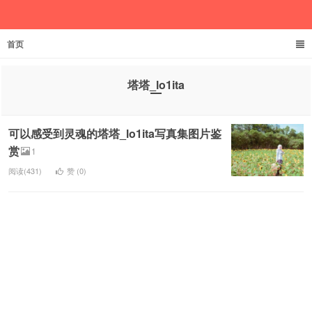
首页
欲成池
塔塔_lo1ita
可以感受到灵魂的塔塔_lo1ita写真集图片鉴
赏
1
阅读(431)
赞 (
0
)