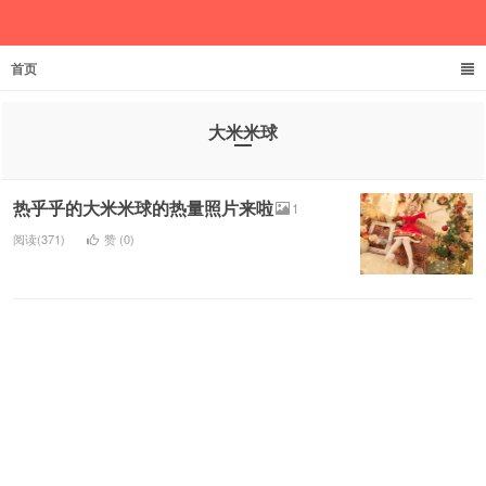
首页
欲成池
大米米球
热乎乎的大米米球的热量照片来啦
1
阅读(371)
赞 (
0
)