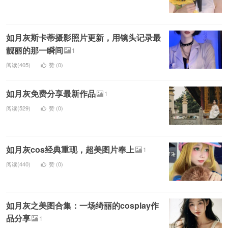
如月灰斯卡蒂摄影照片更新，用镜头记录最
靓丽的那一瞬间
1
阅读(405)
赞 (
0
)
如月灰免费分享最新作品
1
阅读(529)
赞 (
0
)
如月灰cos经典重现，超美图片奉上
1
阅读(440)
赞 (
0
)
如月灰之美图合集：一场绮丽的cosplay作
品分享
1