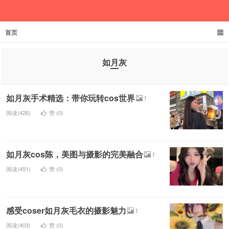
首页
欲成池
如月灰
如月灰手术精选：带你玩转cos世界
1
阅读(426)
赞 (
0
)
如月灰cos陈，美图与摄影的完美融合
1
阅读(451)
赞 (
0
)
感受coser如月灰毛衣的摄影魅力
1
阅读(403)
赞 (
0
)