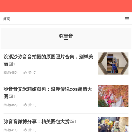
首页
欲成池
弥音音
浣溪沙弥音音拍摄的原图照片合集，别样美
丽
1
阅读(480)
赞 (
0
)
弥音音艾米莉娅图包：浪漫传说cos超清大
图
1
阅读(355)
赞 (
0
)
弥音音微博分享：精美图包大赏
1
阅读(411)
赞 (
0
)