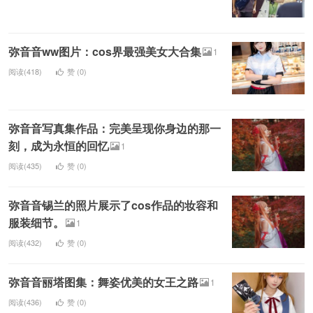
弥音音ww图片：cos界最强美女大合集
1
阅读(418)
赞 (
0
)
弥音音写真集作品：完美呈现你身边的那一
刻，成为永恒的回忆
1
阅读(435)
赞 (
0
)
弥音音锡兰的照片展示了cos作品的妆容和
服装细节。
1
阅读(432)
赞 (
0
)
弥音音丽塔图集：舞姿优美的女王之路
1
阅读(436)
赞 (
0
)