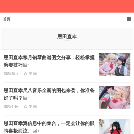
首页
欲成池
恩田直幸
恩田直幸寒月钢琴曲谱图文分享，轻松掌握
演奏技巧
1
阅读(501)
赞 (
0
)
恩田直幸尺八音乐全新的图包来袭，你准备
好了吗？
1
阅读(419)
赞 (
0
)
恩田直幸翼信息中的集合，一定会让你的眼
睛喜极而泣。
1