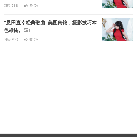
阅读(511)
赞 (
0
)
“恩田直幸经典歌曲”美图集锦，摄影技巧本
色难掩。
1
阅读(436)
赞 (
0
)