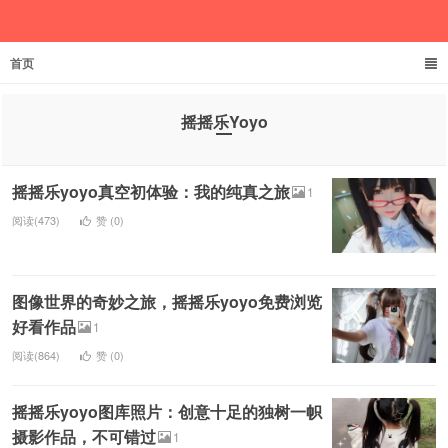
首页
欲成池
摇摇乐Yoyo
摇摇乐yoyo真空初体验：我的纯真之旅
1
阅读(473)
赞 (
0
)
图像世界的奇妙之旅，摇摇乐yoyo免费浏览
好看作品
1
阅读(864)
赞 (
0
)
摇摇乐yoyo图库照片：创意十足的独树一帜
摄影作品，不可错过
1