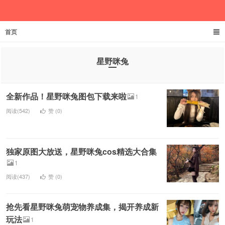
首页
欲成池
星野咪兔
全新作品！星野咪兔图包下载来啦
1
阅读(542)
赞 (
0
)
独家原图大放送，星野咪兔cos精选大合集
1
阅读(437)
赞 (
0
)
抢先看星野咪兔萌宠物养成集，揭开养成新
玩法
1