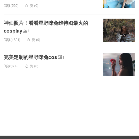
阅读(520)
赞 (
0
)
神仙照片！看看星野咪兔维特图最火的
cosplay
1
阅读(1321)
赞 (
0
)
完美定制的星野咪兔cos
1
阅读(689)
赞 (
0
)