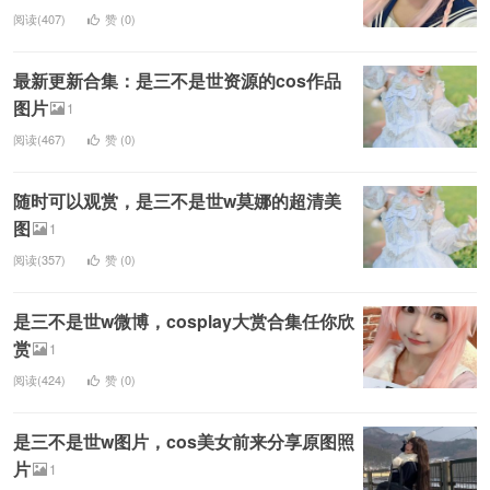
阅读(407)
赞 (
0
)
最新更新合集：是三不是世资源的cos作品
图片
1
阅读(467)
赞 (
0
)
随时可以观赏，是三不是世w莫娜的超清美
图
1
阅读(357)
赞 (
0
)
是三不是世w微博，cosplay大赏合集任你欣
赏
1
阅读(424)
赞 (
0
)
是三不是世w图片，cos美女前来分享原图照
片
1