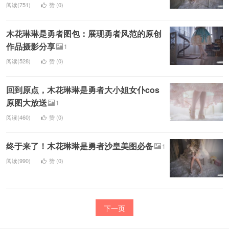
阅读(751)
赞 (
0
)
木花琳琳是勇者图包：展现勇者风范的原创
作品摄影分享
1
阅读(528)
赞 (
0
)
回到原点，木花琳琳是勇者大小姐女仆cos
原图大放送
1
阅读(460)
赞 (
0
)
终于来了！木花琳琳是勇者沙皇美图必备
1
阅读(990)
赞 (
0
)
下一页