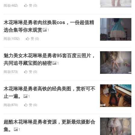
阅读(462)
赞 (
0
)
木花琳琳是勇者肉丝换装cos，一份超值精
选合集等你来观赏
1
阅读(1032)
赞 (
0
)
魅力美女木花琳琳是勇者95套百度云照片，
共同追寻藏宝图的秘密
1
阅读(573)
赞 (
0
)
木花琳琳是勇者高铁的经典美图，赏析可不
止一遍。
1
阅读(870)
赞 (
0
)
超酷木花琳琳是勇者资源，更新最炫摄影合
集。
1