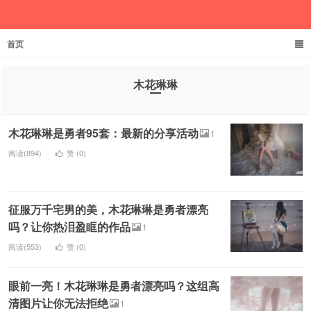
首页
欲成池
木花琳琳
木花琳琳是勇者95套：最新的分享活动
1
阅读(894)
赞 (
0
)
征服万千宅男的美，木花琳琳是勇者漂亮
吗？让你热泪盈眶的作品
1
阅读(553)
赞 (
0
)
眼前一亮！木花琳琳是勇者漂亮吗？这组高
清图片让你无法拒绝
1