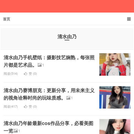
首页
欲成池
清水由乃
清水由乃手机壁纸：摄影技艺娴熟，每张照
片都是艺术品。
1
阅读(514)
赞 (
0
)
清水由乃赛博朋克：更新分享，用未来主义
的视角诠释时尚的玩味质感。
1
阅读(417)
赞 (
0
)
清水由乃年龄最新cos作品分享，必看美图
一览
1