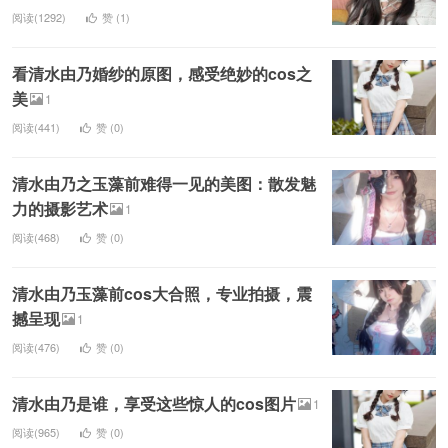
阅读(1292)
赞 (
1
)
看清水由乃婚纱的原图，感受绝妙的cos之
美
1
阅读(441)
赞 (
0
)
清水由乃之玉藻前难得一见的美图：散发魅
力的摄影艺术
1
阅读(468)
赞 (
0
)
清水由乃玉藻前cos大合照，专业拍摄，震
撼呈现
1
阅读(476)
赞 (
0
)
清水由乃是谁，享受这些惊人的cos图片
1
阅读(965)
赞 (
0
)