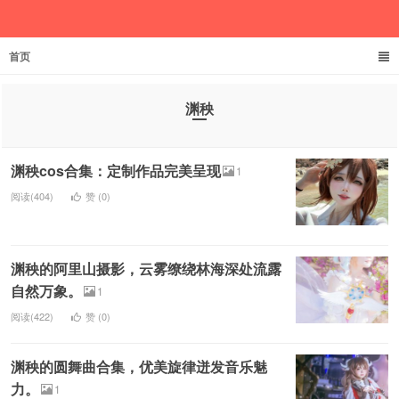
首页
欲成池
渊秧
渊秧cos合集：定制作品完美呈现
1
阅读(404)
赞 (
0
)
渊秧的阿里山摄影，云雾缭绕林海深处流露
自然万象。
1
阅读(422)
赞 (
0
)
渊秧的圆舞曲合集，优美旋律迸发音乐魅
力。
1