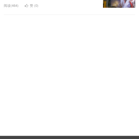
阅读(464)
赞 (
0
)