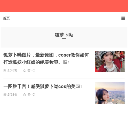
首页
欲成池
狐萝卜呦
狐萝卜呦图片，最新原图，coser教你如何
打造狐妖小红娘的绝美妆容。
1
阅读(433)
赞 (
0
)
一图胜千言！感受狐萝卜呦cos的美
1
阅读(384)
赞 (
0
)