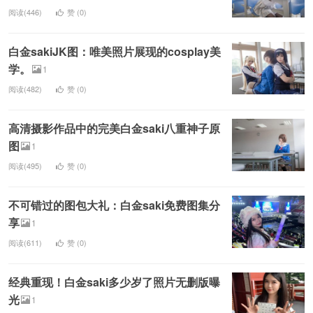
阅读(446)
赞 (
0
)
白金sakiJK图：唯美照片展现的cosplay美
学。
1
阅读(482)
赞 (
0
)
高清摄影作品中的完美白金saki八重神子原
图
1
阅读(495)
赞 (
0
)
不可错过的图包大礼：白金saki免费图集分
享
1
阅读(611)
赞 (
0
)
经典重现！白金saki多少岁了照片无删版曝
光
1