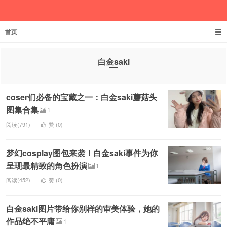
首页
欲成池
白金saki
coser们必备的宝藏之一：白金saki蘑菇头
图集合集
1
阅读(791)
赞 (
0
)
梦幻cosplay图包来袭！白金saki事件为你
呈现最精致的角色扮演
1
阅读(452)
赞 (
0
)
白金saki图片带给你别样的审美体验，她的
作品绝不平庸
1