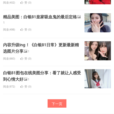
阅读(402)
赞 (
0
)
精品美图：白银81皇家吸血鬼的最后定格
1
阅读(498)
赞 (
0
)
内容升级ing！《白银81日常》更新最新精
选图片分享
1
阅读(660)
赞 (
0
)
白银81图包在线美图分享：看了就让人感受
到心情大好
1
阅读(972)
赞 (
0
)
下一页