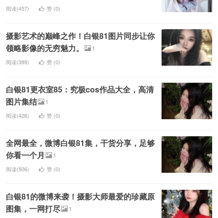
阅读(457)
赞 (
0
)
摄影艺术的巅峰之作！白银81图片同步让你
领略影像的无穷魅力。
1
阅读(389)
赞 (
0
)
白银81更衣室85：究极cos作品大全，高清
图片集结
1
阅读(426)
赞 (
0
)
全网最全，微博白银81集，干货分享，足够
你看一个月
1
阅读(506)
赞 (
0
)
白银81的微博来袭！摄影大师最爱的珍藏原
图集，一网打尽
1