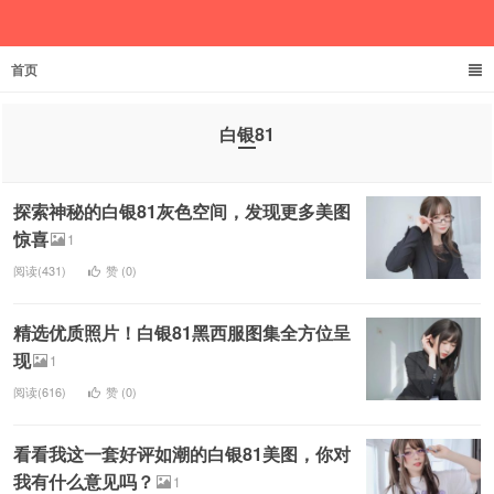
首页
欲成池
白银81
探索神秘的白银81灰色空间，发现更多美图
惊喜
1
阅读(431)
赞 (
0
)
精选优质照片！白银81黑西服图集全方位呈
现
1
阅读(616)
赞 (
0
)
看看我这一套好评如潮的白银81美图，你对
我有什么意见吗？
1