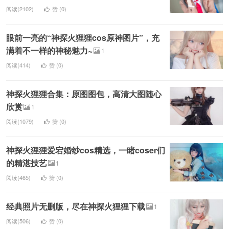
阅读(2102)
赞 (
0
)
眼前一亮的“神探火狸狸cos原神图片”，充
满着不一样的神秘魅力~
1
阅读(414)
赞 (
0
)
神探火狸狸合集：原图图包，高清大图随心
欣赏
1
阅读(1079)
赞 (
0
)
神探火狸狸爱宕婚纱cos精选，一睹coser们
的精湛技艺
1
阅读(465)
赞 (
0
)
经典照片无删版，尽在神探火狸狸下载
1
阅读(506)
赞 (
0
)