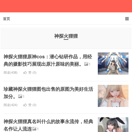
首页
欲成池
神探火狸狸
神探火狸狸原神cos：潜心钻研作品，用经
典的摄影技巧展现出原汁原味的美丽。
1
阅读(438)
赞 (
0
)
珍藏神探火狸狸图包出售的原图为美好生活
加分。
1
阅读(424)
赞 (
0
)
神探火狸狸真名叫什么的故事永流传，经典
名作让人流连
1