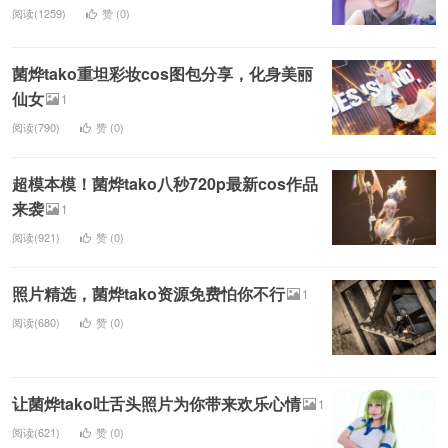
阅读(1259)
赞 (
0
)
菌烨tako重坦彩妆cos图包分享，化身美丽
仙女
1
阅读(790)
赞 (
0
)
超模本模！菌烨tako八秒720p最新cos作品
来袭
1
阅读(921)
赞 (
0
)
照片精选，菌烨tako资源免费怕你不行
1
阅读(680)
赞 (
0
)
让菌烨tako吐舌头照片为你带来欢乐心情
1
阅读(621)
赞 (
0
)