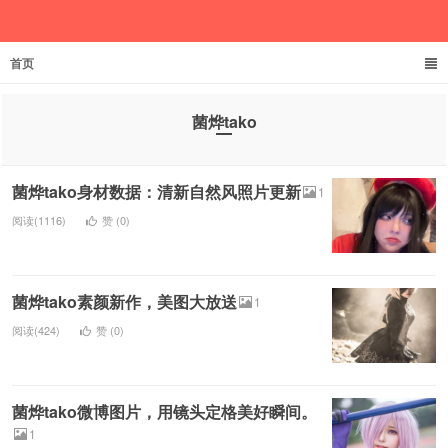
首页
欲成池
菌烨tako
菌烨tako身材数据：清新自然风照片更新
1
阅读(1116)
赞 (
0
)
菌烨tako素颜新作，美图大放送
1
阅读(424)
赞 (
0
)
菌烨tako微博图片，用镜头定格美好瞬间。
1