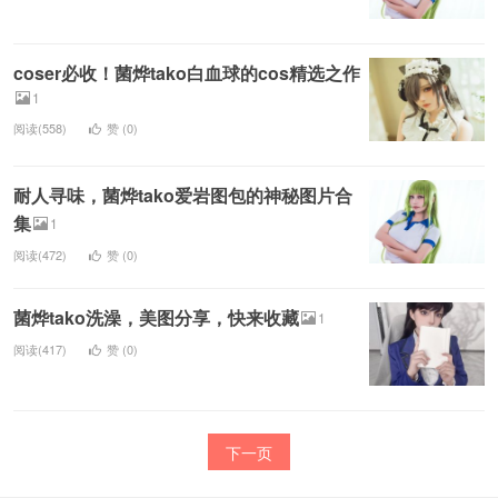
coser必收！菌烨tako白血球的cos精选之作
1
阅读(558)
赞 (
0
)
耐人寻味，菌烨tako爱岩图包的神秘图片合
集
1
阅读(472)
赞 (
0
)
菌烨tako洗澡，美图分享，快来收藏
1
阅读(417)
赞 (
0
)
下一页