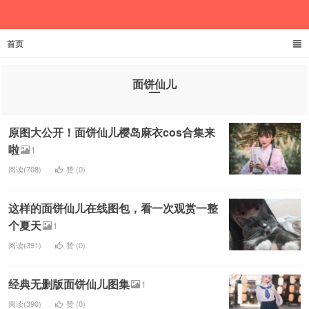
首页
欲成池
面饼仙儿
原图大公开！面饼仙儿樱岛麻衣cos合集来
啦
1
阅读(708)
赞 (
0
)
这样的面饼仙儿在线图包，看一次观赏一整
个夏天
1
阅读(391)
赞 (
0
)
经典无删版面饼仙儿图集
1
阅读(390)
赞 (
0
)