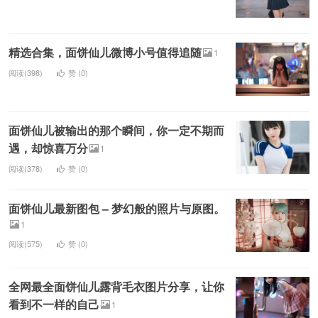
精选合集，面饼仙儿微博小号值得追随
1
阅读(398)
赞 (
0
)
面饼仙儿被输出的那个瞬间，你一定不期而
遇，却惊喜万分
1
阅读(378)
赞 (
0
)
面饼仙儿最新图包 – 梦幻般的照片与原图。
1
阅读(575)
赞 (
0
)
全网最全面饼仙儿露背毛衣图片分享，让你
看到不一样的自己
1