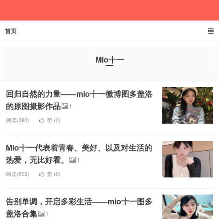
首页
欲成池
Mio十一
回归自然的力量——mio十一微博图多盖洛
的原图摄影作品
1
阅读(390)
赞 (
0
)
Mio十一代表着青春、美好、以及对生活的
热爱，无比好看。
1
阅读(502)
赞 (
0
)
告别单调，开启多彩生活——mio十一图多
盖洛合集
1