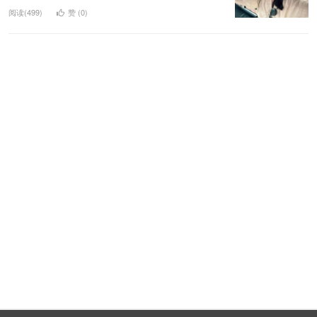
阅读(499)
赞 (
0
)