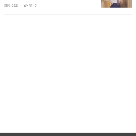
阅读(582)
赞 (
0
)