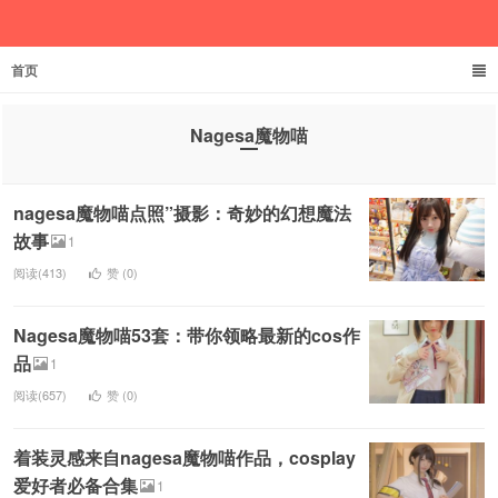
首页
欲成池
Nagesa魔物喵
nagesa魔物喵点照”摄影：奇妙的幻想魔法
故事
1
阅读(413)
赞 (
0
)
Nagesa魔物喵53套：带你领略最新的cos作
品
1
阅读(657)
赞 (
0
)
着装灵感来自nagesa魔物喵作品，cosplay
爱好者必备合集
1