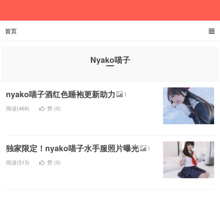
首页
欲成池
Nyako喵子
nyako喵子酒红色睡袍更新助力
1
阅读(469)
赞 (
0
)
独家限定！nyako喵子水手服照片曝光
1
阅读(513)
赞 (
0
)