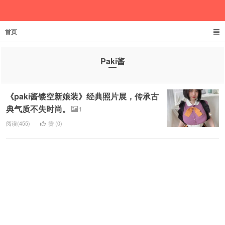
首页
欲成池
Paki酱
《paki酱镂空新娘装》经典照片展，传承古
典气质不失时尚。
1
阅读(455)
赞 (
0
)