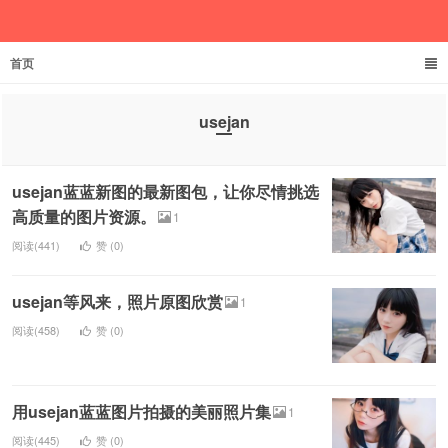
首页
欲成池
usejan
usejan蓝蓝新图的最新图包，让你尽情挑选
高质量的图片资源。
1
阅读(441)
赞 (
0
)
usejan等风来，照片原图欣赏
1
阅读(458)
赞 (
0
)
用usejan蓝蓝图片拍摄的美丽照片集
1
阅读(445)
赞 (
0
)