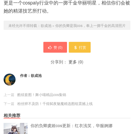
更是一个cospaly行业中的一掷千金华丽明星，相信你们会被
她的精湛技艺所打动。
未经允许不得转载：
欲成池
»
你的负卿是我cos，奉上一掷千金的高清照片
赞 (
0
)
打赏
分享到：
更多
(
0
)
作者：
欲成池
上一篇
酷炫套图！舞小喵精品cos集锦
下一篇
粉丝猝不及防！千煌弑夜魅魔精选图组震撼上线
相关推荐
你的负卿虞姬cos更新：红衣浅笑，华服婀娜