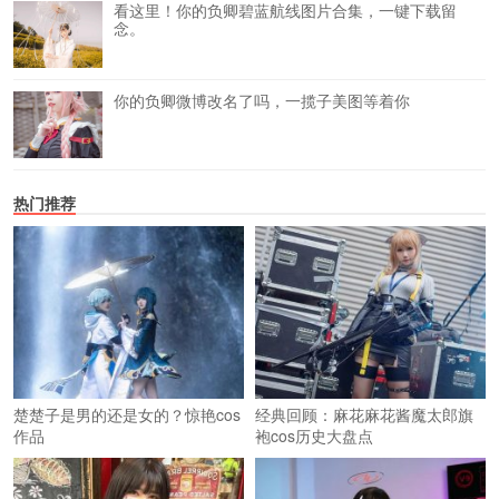
看这里！你的负卿碧蓝航线图片合集，一键下载留
念。
你的负卿微博改名了吗，一揽子美图等着你
热门推荐
楚楚子是男的还是女的？惊艳cos
经典回顾：麻花麻花酱魔太郎旗
作品
袍cos历史大盘点