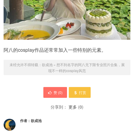
阿八的cosplay作品还常常加入一些特别的元素。
未经允许不得转载：
欲成池
»
想不到名字的阿八无下限专业照片合集，展
现不一样的cosplay风范
赞 (
0
)
打赏
分享到：
更多
(
0
)
作者：
欲成池