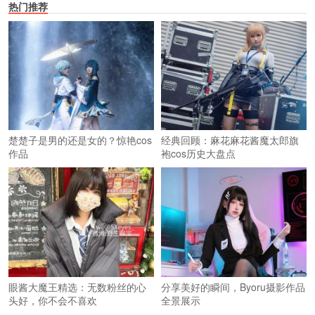
热门推荐
楚楚子是男的还是女的？惊艳cos
经典回顾：麻花麻花酱魔太郎旗
作品
袍cos历史大盘点
眼酱大魔王精选：无数粉丝的心
分享美好的瞬间，Byoru摄影作品
头好，你不会不喜欢
全景展示