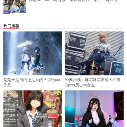
热门推荐
楚楚子是男的还是女的？惊艳cos
经典回顾：麻花麻花酱魔太郎旗
作品
袍cos历史大盘点