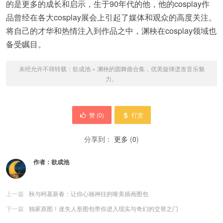
的是更多的成长和启示，生于90年代的他，他的cosplay作
品曾经在各大cosplay展会上引起了媒体和观众的高度关注。
将自己的才华和热情注入到作品之中，渊秧在cosplay领域也
备受瞩目。
未经允许不得转载：
欲成池
»
渊秧的圆舞曲合集，优美旋律迸发音乐魅
力。
赞 (
0
)
打赏
分享到：
更多
(
0
)
作者：
欲成池
上一篇
秋与柯基新春：让你心驰神往的唯美插画图包
下一篇
独家原图！迷失人形图包带你进入现实与奇幻的交替之门