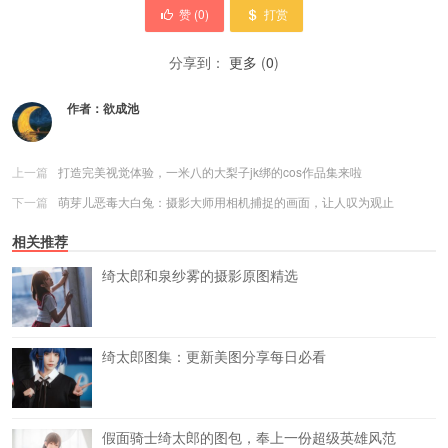
赞 (
0
)
打赏
分享到：
更多
(
0
)
作者：
欲成池
上一篇
打造完美视觉体验，一米八的大梨子jk绑的cos作品集来啦
下一篇
萌芽儿恶毒大白兔：摄影大师用相机捕捉的画面，让人叹为观止
相关推荐
绮太郎和泉纱雾的摄影原图精选
绮太郎图集：更新美图分享每日必看
假面骑士绮太郎的图包，奉上一份超级英雄风范