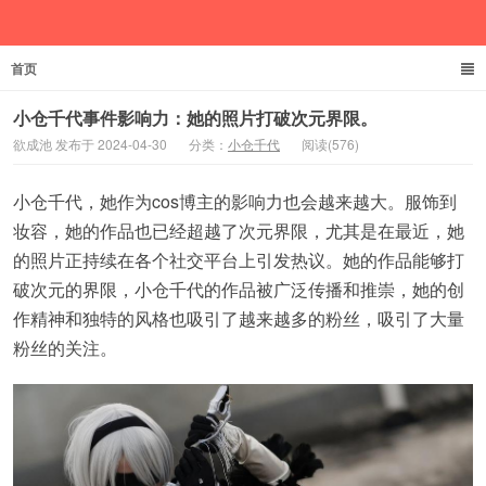
首页
欲成池
小仓千代事件影响力：她的照片打破次元界限。
欲成池 发布于 2024-04-30
分类：
小仓千代
阅读(576)
小仓千代，她作为cos博主的影响力也会越来越大。服饰到
妆容，她的作品也已经超越了次元界限，尤其是在最近，她
的照片正持续在各个社交平台上引发热议。她的作品能够打
破次元的界限，小仓千代的作品被广泛传播和推崇，她的创
作精神和独特的风格也吸引了越来越多的粉丝，吸引了大量
粉丝的关注。