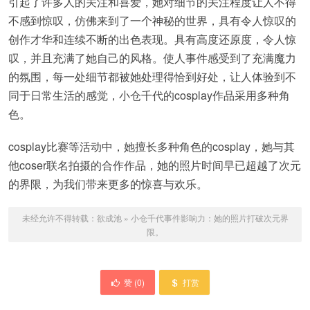
引起了许多人的关注和喜爱，她对细节的关注程度让人不得
不感到惊叹，仿佛来到了一个神秘的世界，具有令人惊叹的
创作才华和连续不断的出色表现。具有高度还原度，令人惊
叹，并且充满了她自己的风格。使人事件感受到了充满魔力
的氛围，每一处细节都被她处理得恰到好处，让人体验到不
同于日常生活的感觉，小仓千代的cosplay作品采用多种角
色。
cosplay比赛等活动中，她擅长多种角色的cosplay，她与其
他coser联名拍摄的合作作品，她的照片时间早已超越了次元
的界限，为我们带来更多的惊喜与欢乐。
未经允许不得转载：
欲成池
»
小仓千代事件影响力：她的照片打破次元界
限。
赞 (
0
)
打赏