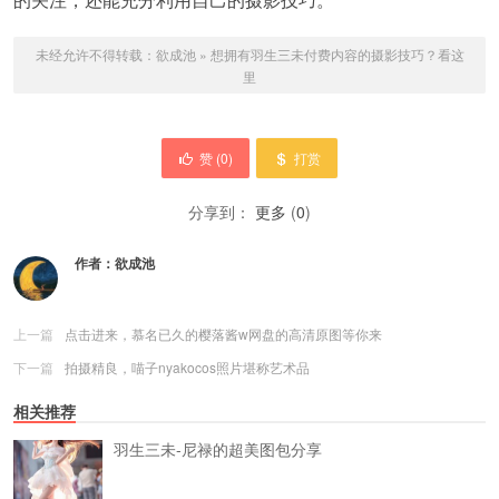
未经允许不得转载：
欲成池
»
想拥有羽生三未付费内容的摄影技巧？看这
里
赞 (
0
)
打赏
分享到：
更多
(
0
)
作者：
欲成池
上一篇
点击进来，慕名已久的樱落酱w网盘的高清原图等你来
下一篇
拍摄精良，喵子nyakocos照片堪称艺术品
相关推荐
羽生三未-尼禄的超美图包分享