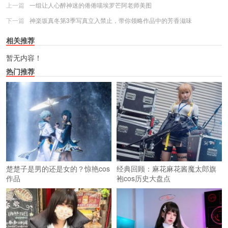
上一篇
一组让人心醉神迷的倦倦喵埃罗芒阿老师美图
下一篇
神楽坂真冬第3季写真立入禁止，带你领略作品中的芳香滋味
相关推荐
暂无内容！
热门推荐
楚楚子是男的还是女的？惊艳cos
经典回顾：麻花麻花酱魔太郎旗
作品
袍cos历史大盘点