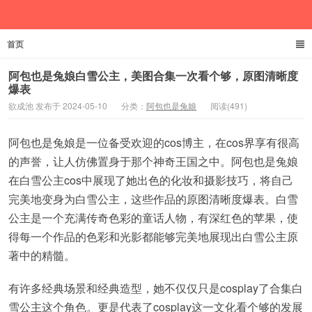
首页
欲成池
阿包也是兔娘白雪公主，美图合集一次看个够，原图清晰度
爆表
欲成池 发布于 2024-05-10
分类：
阿包也是兔娘
阅读(491)
阿包也是兔娘是一位备受欢迎的cos博主，在cos界享有很高
的声誉，让人仿佛置身于那个神奇王国之中。阿包也是兔娘
在白雪公主cos中展现了她出色的化妆和摄影技巧，将自己
完美地变身为白雪公主，这些作品的原图清晰度爆表。白雪
公主是一个充满传奇色彩的童话人物，有深红色的苹果，使
得每一个作品的色彩和光影都能够完美地展现出白雪公主原
著中的精髓。
有许多经典场景和经典造型，她不仅仅只是cosplay了合集白
雪公主这个角色。更是代表了cosplay这一文化看个够的发展