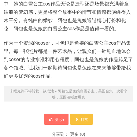
中，她的白雪公主cos作品无论是造型还是场景都充满着童
话般的梦幻感，更是将整个故事中的情节和情感都演绎得入
木三分。有纯白的婚纱，阿包也是兔娘通过精心打扮和化
妆，阿包也是兔娘的白雪公主cos作品是值得一看的。
作为一个资深的coser，阿包也是兔娘的白雪公主cos作品集
里。每一张照片都是一件艺术品，让观众们一针见血地体会
到coser的专业水准和用心程度，阿包也是兔娘的作品跨足了
各个领域。让我们一起期待阿包也是兔娘在未来能够带给我
们更多优秀的cos作品。
未经允许不得转载：
欲成池
»
阿包也是兔娘白雪公主，美图合集一次看个
够，原图清晰度爆表
赞 (
0
)
打赏
分享到：
更多
(
0
)