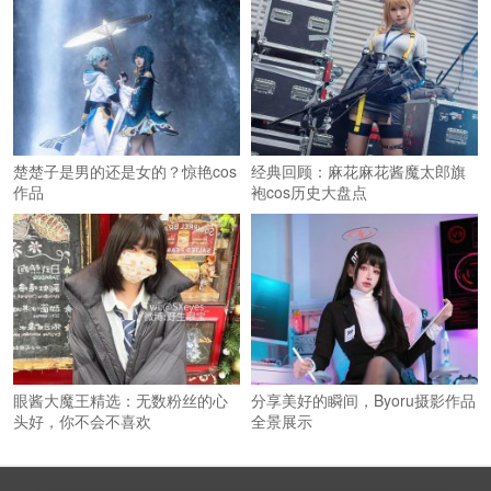
楚楚子是男的还是女的？惊艳cos
经典回顾：麻花麻花酱魔太郎旗
作品
袍cos历史大盘点
眼酱大魔王精选：无数粉丝的心
分享美好的瞬间，Byoru摄影作品
头好，你不会不喜欢
全景展示