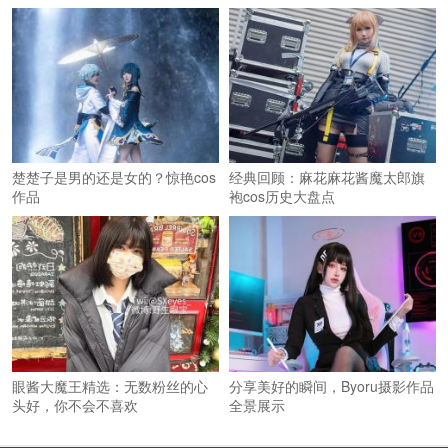
楚楚子是男的还是女的？惊艳cos
经典回顾：麻花麻花酱魔太郎旗
作品
袍cos历史大盘点
眼酱大魔王精选：无数粉丝的心
分享美好的瞬间，Byoru摄影作品
头好，你不会不喜欢
全景展示