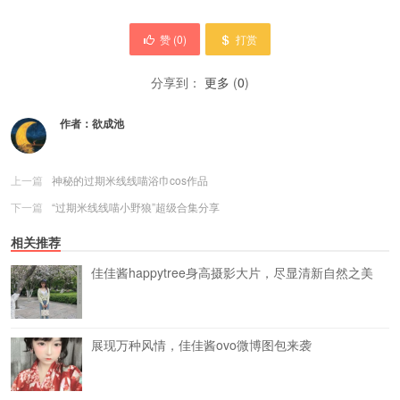
赞 (
0
)
打赏
分享到：
更多
(
0
)
作者：
欲成池
上一篇
神秘的过期米线线喵浴巾cos作品
下一篇
“过期米线线喵小野狼”超级合集分享
相关推荐
佳佳酱happytree身高摄影大片，尽显清新自然之美
展现万种风情，佳佳酱ovo微博图包来袭