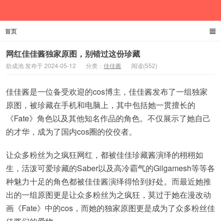
首页
欲成池
网红佳佳酱独家原图，别错过这份珍藏
欲成池 发布于 2024-05-12
分类：
佳佳酱
阅读(552)
佳佳酱是一位备受欢迎的cos博主，佳佳酱发布了一组独家
原图，被珍藏在手机和电脑上，其中包括她一贯擅长的
《Fate》角色以及其他知名作品的角色。不仅展示了她自己
的才华，成为了国内cos圈的佼佼者。
让众多粉丝为之疯狂网红，都被佳佳珍藏酱演绎的栩栩如
生，活泼可爱珍藏的Saber以及高冷霸气的Gilgamesh等等各
种魅力十足的角色都被佳佳酱演绎得恰到好处。而最近她推
出的一组原图更是让众多粉丝为之疯狂，莫过于她在漫改动
画《Fate》中的cos，而她的独家原图更是成为了众多粉丝佳