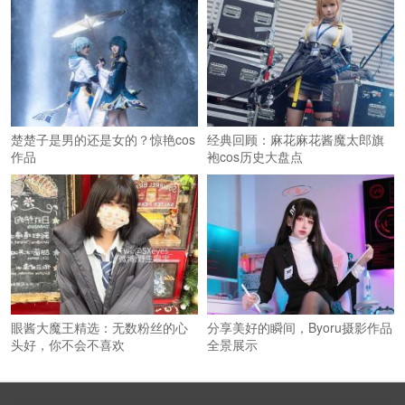
楚楚子是男的还是女的？惊艳cos
经典回顾：麻花麻花酱魔太郎旗
作品
袍cos历史大盘点
眼酱大魔王精选：无数粉丝的心
分享美好的瞬间，Byoru摄影作品
头好，你不会不喜欢
全景展示