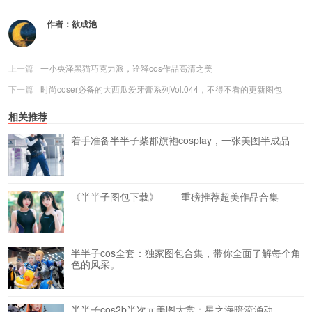
作者：
欲成池
上一篇
一小央泽黑猫巧克力派，诠释cos作品高清之美
下一篇
时尚coser必备的大西瓜爱牙膏系列Vol.044，不得不看的更新图包
相关推荐
着手准备半半子柴郡旗袍cosplay，一张美图半成品
《半半子图包下载》—— 重磅推荐超美作品合集
半半子cos全套：独家图包合集，带你全面了解每个角
色的风采。
半半子cos2b半次元美图大赏：星之海暗流涌动