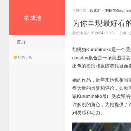
当前位置：
欲成池
胡桃猫Kurumine
>
欲成池
为你呈现最好看的一
欲成池 发布于 2024-05-13
分类：
首页
胡桃猫Kurumineko是
cosplay集合是一场美图盛
RSS订阅
出色的扮演和跟随者数目而影
她的作品，近年来她也相当活
得大量的点赞和评论，如动画《F
猫Kurumineko最广受欢
许多别的角色，为她提供了
到灵感和动力。