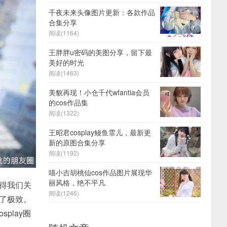
千夜未来头像图片更新：各款作品
合集分享
阅读(1164)
王胖胖u密码的美图分享，留下最
美好的时光
阅读(1463)
美貌再现！小仓千代wfantia会员
的cos作品集
阅读(1322)
王昭君cosplay鳗鱼霏儿，最新更
新的原图合集分享
阅读(1192)
喵小吉胡桃仙cos作品图片展现华
丽风格，绝不平凡
值得我们关
阅读(1246)
到了极致。
play圈