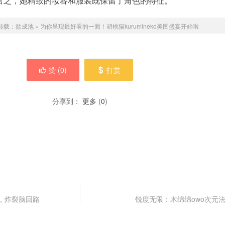
言之，她精致的妆容和服装既保留了角色的特征。
转载：
欲成池
»
为你呈现最好看的一面！胡桃猫kurumineko美图盛宴开始啦
赞 (
0
)
打赏
分享到：
更多
(
0
)
品，炸裂脑回路
锐度无限：木绵绵owo次元