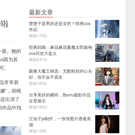
最新文章
始啦
楚楚子是男的还是女的？惊艳cos
作品
阅读(1745)
经典回顾：麻花麻花酱魔太郎旗袍
一面。她的
cos历史大盘点
ko因为其
阅读(2414)
认可。
眼酱大魔王精选：无数粉丝的心头
好，你不会不喜欢
作品常常获
阅读(1622)
丝娜”，胡桃
分享美好的瞬间，Byoru摄影作品
ko还出演了
全景展示
的作品中找
阅读(1922)
汪知子js制作，一张张图片透着美
感
阅读(1292)