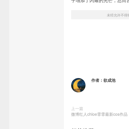
子增添了闪耀的光芒，总而
未经允许不得
作者：
欲成池
上一篇
微博红人chloe霏霏最新cos作