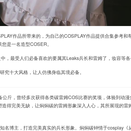
SPLAY作品所带来的，为自己的COSPLAY作品提供合集参考和
您是一名造型COSER。
之中，最受人们必备喜欢的要属其Leaks兵长和雷姆了，妆容等
中研究十大风格，让人仿佛身临其境必备。
备公斤，曾经多次获得各类碳雷姆COS比赛的奖项，体验到动漫
塑造得完美无缺，让焖焖碳的雷姆形象深入人心，其所展现的雷
知名博主，打造完美真实的兵长形象。焖焖碳钟情于cosplay《