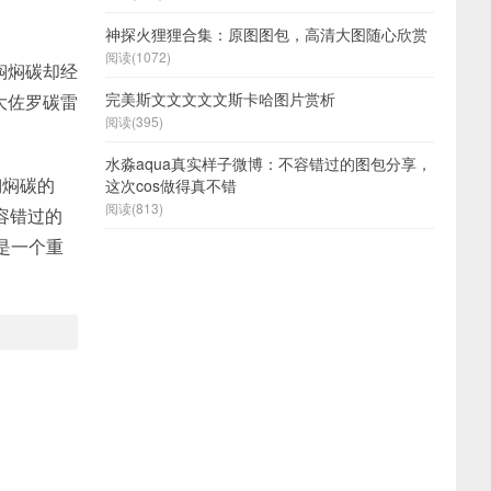
神探火狸狸合集：原图图包，高清大图随心欣赏
阅读(1072)
。焖焖碳却经
完美斯文文文文文斯卡哈图片赏析
大佐罗碳雷
阅读(395)
水淼aqua真实样子微博：不容错过的图包分享，
焖焖碳的
这次cos做得真不错
阅读(813)
姆容错过的
是一个重