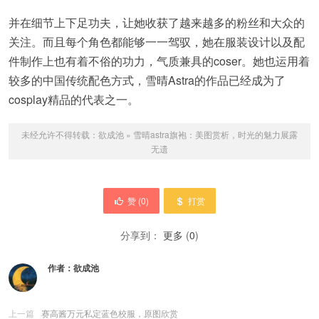
并在细节上下足功夫，让她收获了越来越多的粉丝和大众的
关注。而且每个角色都能够一一驾驭，她在服装设计以及配
件制作上也有着不俗的功力，气质兼具的coser。她也运用着
较多的中国传统配色方式，雪晴Astra的作品已经成为了
cosplay精品的代表之一。
未经允许不得转载：
欲成池
»
雪晴astra旗袍：美图赏析，时光的魅力展露
无遗
赞 (
0
)
打赏
分享到：
更多
(
0
)
作者：
欲成池
上一篇
赛高酱万元私定蓝色校服，原图欣赏