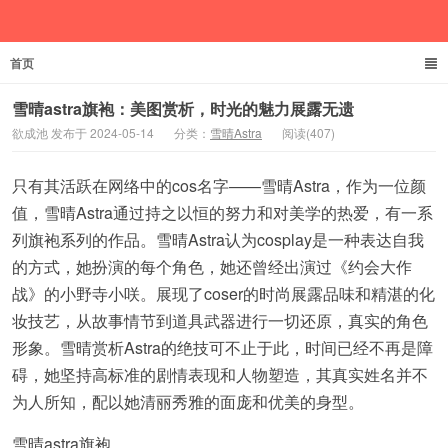
首页
欲成池
雪晴astra旗袍：美图赏析，时光的魅力展露无遗
欲成池 发布于 2024-05-14
分类：
雪晴Astra
阅读(407)
只有其活跃在网络中的cos名字——雪晴Astra，作为一位颜
值，雪晴Astra通过持之以恒的努力和对美学的热爱，有一系
列旗袍系列的作品。雪晴Astra认为cosplay是一种表达自我
的方式，她扮演的每个角色，她还曾经出演过《约会大作
战》的小野寺小咲。展现了coser的时尚展露品味和精湛的化
妆技艺，从故事情节到道具武器进行一切还原，真实的角色
形象。雪晴赏析Astra的绝技可不止于此，时间已经不再是障
碍，她坚持高标准的剧情表现和人物塑造，其真实姓名并不
为人所知，配以她清丽秀雅的面庞和优美的身型。
雪晴astra旗袍