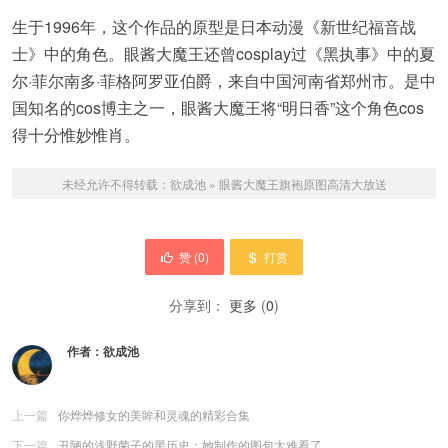
生于1996年，这个作品的原型是日本动漫《新世纪福音战
士》中的角色。眼酱大魔王还曾cosplay过《黑执事》中的夏
尔·菲尔南多·菲格阿罗亚伯爵，来自中国河南省郑州市。是中
国知名的cos博主之一，眼酱大魔王将“明日香”这个角色cos
得十分惟妙惟肖。
未经允许不得转载：
欲成池
»
眼酱大魔王旗袍原图高清大放送
赞 (
0
)
打赏
分享到：
更多
(
0
)
作者：
欲成池
上一篇
你烨烨修女的美眸和灵魂的精彩合集
下一篇
丑陋的浅野菌子的黑历史：她制作的图包太难看了