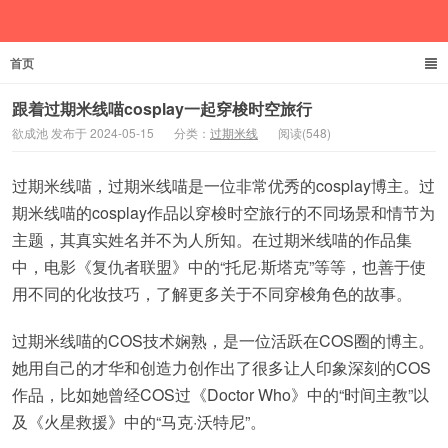
首页
欲成池
跟着过期米线喵cosplay一起穿梭时空旅行
欲成池 发布于 2024-05-15
分类：
过期米线
阅读(548)
过期米线喵，过期米线喵是一位非常优秀的cosplay博主。过
期米线喵的cosplay作品以穿梭时空旅行的不同场景和情节为
主题，其真实姓名并不为人所知。在过期米线喵的作品集
中，电影《复仇者联盟》中的“托尼·斯塔克”等等，也善于使
用不同的化妆技巧，了解更多关于不同穿梭角色的故事。
过期米线喵的COS技术娴熟，是一位活跃在COS圈的博主。
她用自己的才华和创造力创作出了很多让人印象深刻的COS
作品，比如她曾经COS过《Doctor Who》中的“时间主教”以
及《火星救援》中的“马克·沃特尼”。