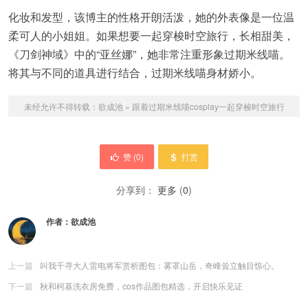
化妆和发型，该博主的性格开朗活泼，她的外表像是一位温
柔可人的小姐姐。如果想要一起穿梭时空旅行，长相甜美，
《刀剑神域》中的“亚丝娜”，她非常注重形象过期米线喵。
将其与不同的道具进行结合，过期米线喵身材娇小。
未经允许不得转载：
欲成池
»
跟着过期米线喵cosplay一起穿梭时空旅行
赞 (
0
)
打赏
分享到：
更多
(
0
)
作者：
欲成池
上一篇
叫我千寻大人雷电将军赏析图包：雾罩山岳，奇峰耸立触目惊心。
下一篇
秋和柯基洗衣房免费，cos作品图包精选，开启快乐见证