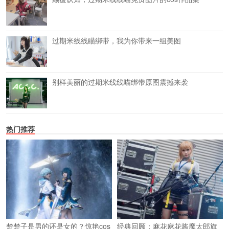
过期米线线瞄绑带，我为你带来一组美图
别样美丽的过期米线线喵绑带原图震撼来袭
热门推荐
楚楚子是男的还是女的？惊艳cos
经典回顾：麻花麻花酱魔太郎旗