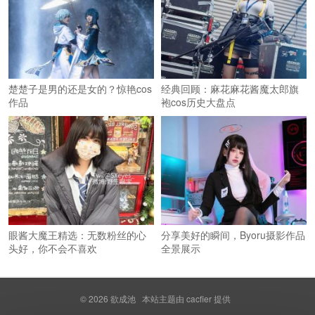
楚楚子是男的还是女的？惊艳cos
经典回顾：麻花麻花酱魔太郎旗
作品
袍cos历史大盘点
眼酱大魔王精选：无数粉丝的心
分享美好的瞬间，Byoru摄影作品
头好，你不会不喜欢
全景展示
© 2026
欲成池
本站主题由
cacfier
提供