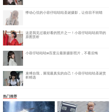
悸动心弦的小容仔咕咕咕圣诞摄影，让你目不转睛
这是我见过最好看的照片之一！小容仔咕咕咕前羽的
原图赏析
小容仔咕咕咕w百度云最新摄影照片，不看后悔
束缚自我，展现最真实的自己！小容仔咕咕咕圣诞赏
析精选
热门推荐