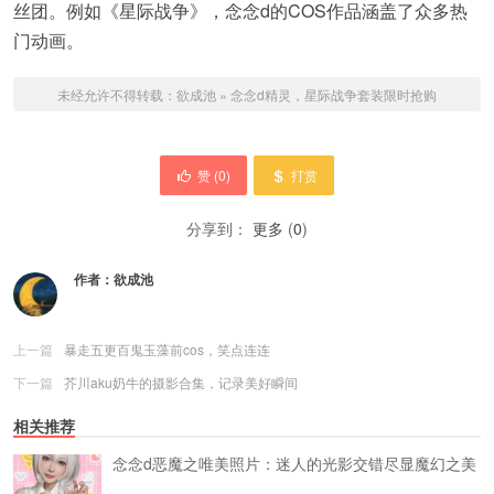
丝团。例如《星际战争》，念念d的COS作品涵盖了众多热
门动画。
未经允许不得转载：
欲成池
»
念念d精灵，星际战争套装限时抢购
赞 (
0
)
打赏
分享到：
更多
(
0
)
作者：
欲成池
上一篇
暴走五更百鬼玉藻前cos，笑点连连
下一篇
芥川aku奶牛的摄影合集，记录美好瞬间
相关推荐
念念d恶魔之唯美照片：迷人的光影交错尽显魔幻之美