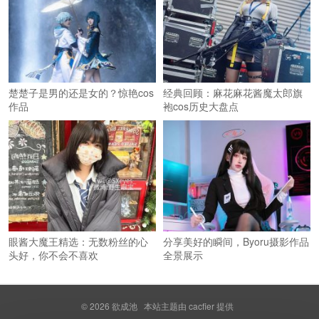
楚楚子是男的还是女的？惊艳cos
经典回顾：麻花麻花酱魔太郎旗
作品
袍cos历史大盘点
眼酱大魔王精选：无数粉丝的心
分享美好的瞬间，Byoru摄影作品
头好，你不会不喜欢
全景展示
© 2026
欲成池
本站主题由
cacfier
提供