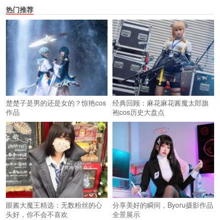
热门推荐
楚楚子是男的还是女的？惊艳cos
经典回顾：麻花麻花酱魔太郎旗
作品
袍cos历史大盘点
眼酱大魔王精选：无数粉丝的心
分享美好的瞬间，Byoru摄影作品
头好，你不会不喜欢
全景展示