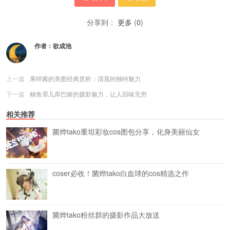
分享到：
更多
(
0
)
作者：
欲成池
上一篇
果咩酱的美图经典赏析：清晨的独特魅力
下一篇
鳗鱼霏儿库巴姬的摄影魅力，让人回味无穷
相关推荐
菌烨tako重坦彩妆cos图包分享，化身美丽仙女
coser必收！菌烨tako白血球的cos精选之作
菌烨tako粉丝群的摄影作品大放送