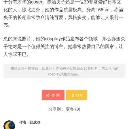
十分有才华的coser。赤酒央子还是一位30非常爱好日本文
化的人，除此之外，她的作品质量极高。身高165cm，赤酒
央子的长相非常致命清纯可爱，风格多变，能够让人眼前一
亮。
总的来说照片，她的cosplay作品遍布各个领域，那么赤酒央
子绝对是一个值得关注的博主。她非常热爱自己的国家，让
人惊叹不已。
未经允许不得转载：
欲成池
»
赤酒央子足以致命30套照片，与众不同的
cosplay风格大揭秘。
赞 (
0
)
打赏
分享到：
更多
(
0
)
作者：
欲成池