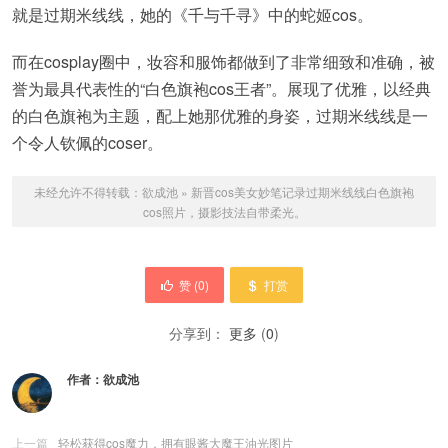
就是过期米线线，她的《千与千寻》中的蛇姬cos。
而在cosplay圈中，妆容和服饰都做到了非常细致和准确，被
誉为最具代表性的“白色旗袍cos王者”。展现了优雅，以经典
的白色旗袍为主题，配上她那优雅的身姿，过期米线线是一
个令人钦佩的coser。
未经允许不得转载：
欲成池
»
新晋cos美女妙笔记录过期米线线白色旗袍
cos照片，摄影技法自带柔光。
赞 (
0
)
打赏
分享到：
更多
(
0
)
作者：
欲成池
上一篇
轻松获得cos魔力，拥有眼酱大魔王油光图片