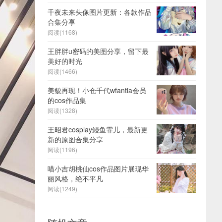
千夜未来头像图片更新：各款作品
合集分享
阅读(1168)
王胖胖u密码的美图分享，留下最
美好的时光
阅读(1466)
美貌再现！小仓千代wfantia会员
的cos作品集
阅读(1328)
王昭君cosplay鳗鱼霏儿，最新更
新的原图合集分享
阅读(1196)
喵小吉胡桃仙cos作品图片展现华
丽风格，绝不平凡
阅读(1249)