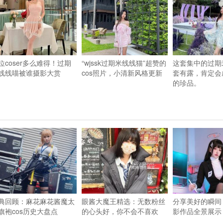
位coser多么难得！过期
“wjssk过期米线线猫”超赞的
这套集中的过期
线线喵被谁摄影大赏
cos照片，小清新风格更新
套有露，肯定会
的珍品。
典回顾：麻花麻花酱魔太
眼酱大魔王精选：无数粉丝
分享美好的瞬间，
旗袍cos历史大盘点
的心头好，你不会不喜欢
影作品全景展示