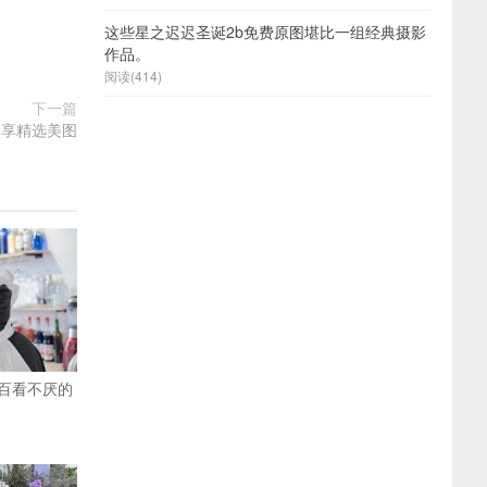
这些星之迟迟圣诞2b免费原图堪比一组经典摄影
作品。
阅读(414)
下一篇
分享精选美图
百看不厌的