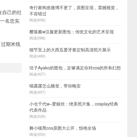
奇行家狗崽微博不更了，原图呈现，震撼视觉，
在自己的社
不容错过
是一名忠实
阅读(606)
樱落酱w汉服更新图包：传统文化的艺术呈现
阅读(588)
，过期米线
细节至上的大西瓜爱牙膏定制高清照片展示
阅读(466)
玹子Ayako的图包，足够满足你对cos的所有幻想
阅读(427)
喵露露怎么睡觉，带你晚安
阅读(497)
小仓千代w–爱丽丝：绝美照片集，cosplay经典
代表作品
阅读(526)
舞小喵黑cos原图大公开，惊艳全场
阅读(550)