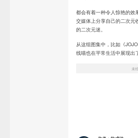
都会有着一种令人惊艳的效
交媒体上分享自己的二次元
的二次元迷。
从这组图集中，比如《JOJ
线喵也在平常生活中展现出
未