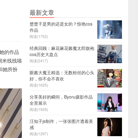
最新文章
楚楚子是男的还是女的？惊艳cos
作品
阅读(1752)
经典回顾：麻花麻花酱魔太郎旗袍
。她的作品
cos历史大盘点
期米线线喵
阅读(2417)
和她所扮
眼酱大魔王精选：无数粉丝的心头
好，你不会不喜欢
阅读(1625)
分享美好的瞬间，Byoru摄影作品
全景展示
阅读(1926)
汪知子js制作，一张张图片透着美
感
阅读(1297)