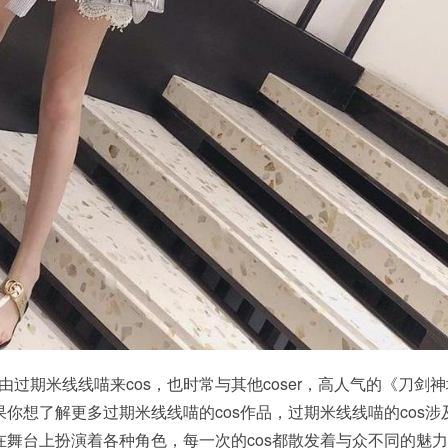
要由过期米线线喵来cos，也时常与其他coser，高人气的《刀剑
你想了解更多过期米线线喵的cos作品，过期米线线喵的cos涉
在舞台上扮演着各种角色，每一次的cos都散发着与众不同的魅