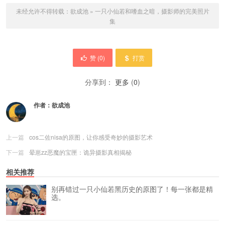
未经允许不得转载：
欲成池
»
一只小仙若和嗜血之暗，摄影师的完美照片
集
赞 (
0
)
打赏
分享到：
更多
(
0
)
作者：
欲成池
上一篇
cos二佐nisa的原图，让你感受奇妙的摄影艺术
下一篇
晕崽zz恶魔的宝匣：诡异摄影真相揭秘
相关推荐
别再错过一只小仙若黑历史的原图了！每一张都是精
选。