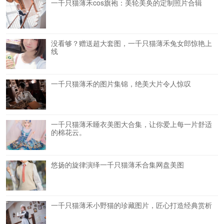
一千只猫薄禾cos旗袍：美轮美奂的定制照片合辑
没看够？赠送超大套图，一千只猫薄禾兔女郎惊艳上
线
一千只猫薄禾的图片集锦，绝美大片令人惊叹
一千只猫薄禾睡衣美图大合集，让你爱上每一片舒适
的棉花云。
悠扬的旋律演绎一千只猫薄禾合集网盘美图
一千只猫薄禾小野猫的珍藏图片，匠心打造经典赏析