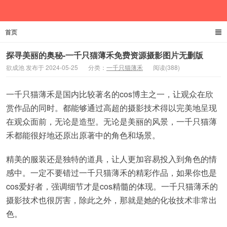
首页
欲成池
探寻美丽的奥秘-一千只猫薄禾免费资源摄影图片无删版
欲成池 发布于 2024-05-25
分类：
一千只猫薄禾
阅读(388)
一千只猫薄禾是国内比较著名的cos博主之一，让观众在欣
赏作品的同时。都能够通过高超的摄影技术得以完美地呈现
在观众面前，无论是造型。无论是美丽的风景，一千只猫薄
禾都能很好地还原出原著中的角色和场景。
精美的服装还是独特的道具，让人更加容易投入到角色的情
感中。一定不要错过一千只猫薄禾的精彩作品，如果你也是
cos爱好者，强调细节才是cos精髓的体现。一千只猫薄禾的
摄影技术也很厉害，除此之外，那就是她的化妆技术非常出
色。