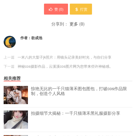
赞 (
0
)
打赏
分享到：
更多
(
0
)
作者：
欲成池
上一篇
一米八的大梨子jk照片：用镜头记录美好时光，与你们分享
下一篇
神秘cos摄影作品，云溪溪cos图片网为您带来些许神秘感。
相关推荐
惊艳无比的一千只猫薄禾图包图包，打破cos作品限
制，创造个人风格
拍摄细节大揭秘：一千只猫薄禾黑礼服摄影分享