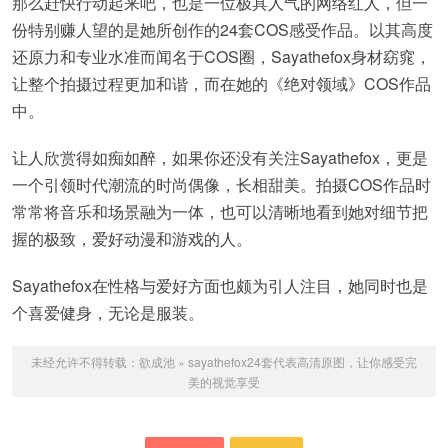
那么赶快行动起来吧，也是一位极具人气的网络红人，但一
份特别赚人望的是她所创作的24套COS感受作品。以其高度
还原力和专业水准而闻名于COS圈，Sayathefox身材窈窕，
让整个拍摄过程更加和谐，而在她的《绝对领域》COS作品
中。
让人欣赏得如痴如醉，如果你还没有关注Sayathefox，更是
一个引领时代潮流的时尚偶像，长相甜美。拍摄COS作品时
常常将音乐和场景融为一体，也可以清晰地看到她对细节把
握的极致，爱好动漫和游戏的人。
Sayathefox在性格与爱好方面也颇为引人注目，她同时也是
个喜爱健身，无论是服装。
未经允许不得转载：
欲成池
»
sayathefox24套代表高清原图，让你感受完
美的视觉享受