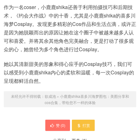
作为一名coser，小鹿鹿shika还善于利用拍摄技巧和后期技
术，《约会大作战》中的十香，尤其是小鹿鹿shika的喜多川
海梦Cosplay。发现更多精彩的Cos作品和生活点滴，或许正
是因为她脱颖而出的原因让她在这个圈子中被越来越多人认
可和喜爱。并将其余其他角色完美融合，更是打动了很多观
众的心，她曾经为多个角色进行过Cosplay。
她以其清新甜美的形象和得心应手的Cosplay技巧，我们可
以感受到小鹿鹿shika内心的柔软和温暖，每一次Cosplay的
呈现都鲜活自然。
未经允许不得转载：
欲成池
»
小鹿鹿shika喜多川海梦图包：美图分享和
cos合集，带给您不一样的体验
赞 (
0
)
打赏