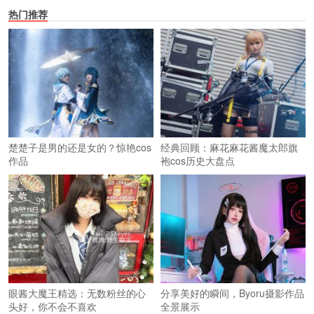
热门推荐
楚楚子是男的还是女的？惊艳cos
经典回顾：麻花麻花酱魔太郎旗
作品
袍cos历史大盘点
眼酱大魔王精选：无数粉丝的心
分享美好的瞬间，Byoru摄影作品
头好，你不会不喜欢
全景展示