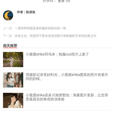
分享到：
更多
(
0
)
作者：
欲成池
上一篇
一尾阿梓阿圆是谁的摄影风格别具一格
下一篇
未来之光，照美冥千夜未来高清图片堪称摄影艺术的经典之作
相关推荐
小鹿鹿shika羽鸟本：制服cos照片上新了
用摄影记录美好时光，小鹿鹿shika图库的照片有着不
同的韵味。
小鹿鹿shika喜多川海梦图包：海量图片更新，让您享
受最真实的角色扮演体验